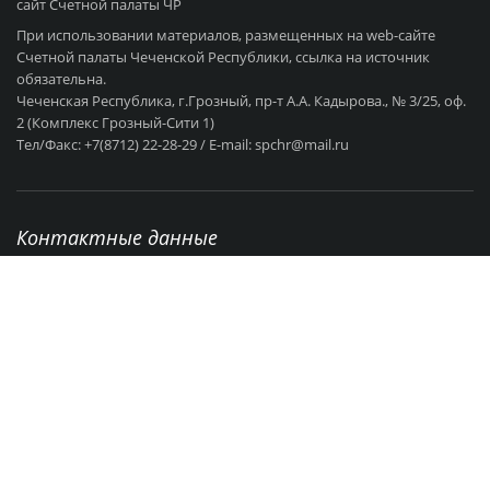
сайт Счетной палаты ЧР
При использовании материалов, размещенных на web-сайте
Счетной палаты Чеченской Республики, ссылка на источник
обязательна.
Чеченская Республика, г.Грозный, пр-т А.А. Кадырова., № 3/25, оф.
2 (Комплекс Грозный-Сити 1)
Тел/Факс: +7(8712) 22-28-29 / E-mail: spchr@mail.ru
Контактные данные
г. Грозный, пр-т А.А Кадырова., № 3/25
+7 (8712) 22-28-29
Режим работы: с 9:00 - 18:00 Выходные: СБ - ВС
spchr@mail.ru
Об организации