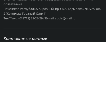
обязательна.
Чеченская Республика, г.Грозный, пр-т А.А. Кадырова., № 3/25, оф.
2 (Комплекс Грозный-Сити 1)
Тел/Факс: +7(8712) 22-28-29 / E-mail: spchr@mail.ru
Контактные данные
г. Грозный, пр-т А.А Кадырова., № 3/25
+7 (8712) 22-28-29
Режим работы: с 9:00 - 18:00 Выходные: СБ - ВС
spchr@mail.ru
Об организации
Вакансии