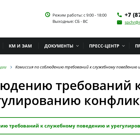
+7 (8
access_time
Режим работы: с 9:00 - 18:00
phone
Выходные: СБ - ВС
spchr@m
email
КМ И ЭАМ
ДОКУМЕНТЫ
ПРЕСС-ЦЕНТР
П
ции
Комиссия по соблюдению требований к служебному поведению 
людению требований 
гулированию конфлик
нию требований к служебному поведению и урегулиро