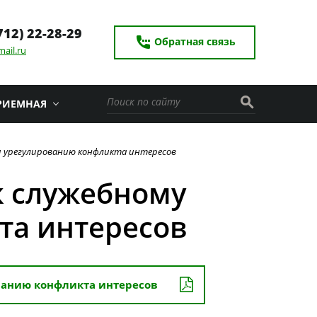
712) 22-28-29
settings_phone
Обратная связь
ail.ru
search
РИЕМНАЯ
и урегулированию конфликта интересов
к служебному
та интересов
ванию конфликта интересов