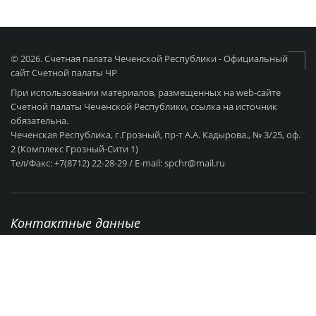
© 2026. Счетная палата Чеченской Республики - Официальный
сайт Счетной палаты ЧР
При использовании материалов, размещенных на web-сайте
Счетной палаты Чеченской Республики, ссылка на источник
обязательна.
Чеченская Республика, г.Грозный, пр-т А.А. Кадырова., № 3/25, оф.
2 (Комплекс Грозный-Сити 1)
Тел/Факс: +7(8712) 22-28-29 / E-mail: spchr@mail.ru
Контактные данные
г. Грозный, пр-т А.А Кадырова., № 3/25
+7 (8712) 22-28-29
Режим работы: с 9:00 - 18:00 Выходные: СБ - ВС
spchr@mail.ru