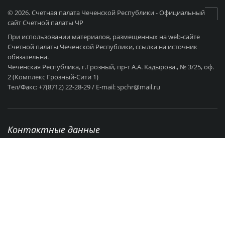
© 2026. Счетная палата Чеченской Республики - Официальный
сайт Счетной палаты ЧР
При использовании материалов, размещенных на web-сайте
Счетной палаты Чеченской Республики, ссылка на источник
обязательна.
Чеченская Республика, г.Грозный, пр-т А.А. Кадырова., № 3/25, оф.
2 (Комплекс Грозный-Сити 1)
Тел/Факс: +7(8712) 22-28-29 / E-mail: spchr@mail.ru
Контактные данные
г. Грозный, пр-т А.А Кадырова., № 3/25
+7 (8712) 22-28-29
Режим работы: с 9:00 - 18:00 Выходные: СБ - ВС
spchr@mail.ru