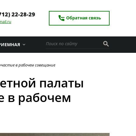
712) 22-28-29
settings_phone
Обратная связь
ail.ru
search
РИЕМНАЯ
участие в рабочем совещание
четной палаты
е в рабочем