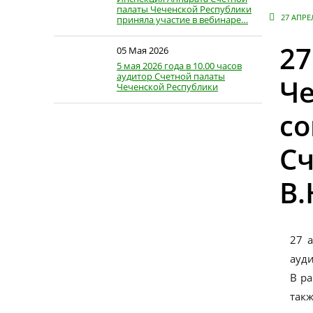
палаты Чеченской Республики
27 АПРЕ
приняла участие в вебинаре…
27
05 Мая 2026
5 мая 2026 года в 10.00 часов
аудитор Счетной палаты
Че
Чеченской Республики
Джабраилов…
со
Сч
В.
27 
ауд
В ра
такж