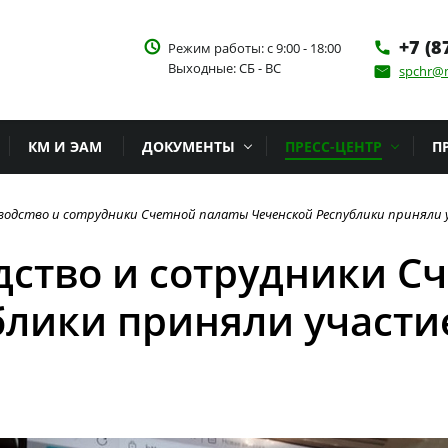
+7 (8
access_time
Режим работы: с 9:00 - 18:00
phone
Выходные: СБ - ВС
spchr@m
email
КМ И ЭАМ
ДОКУМЕНТЫ
ПРЕСС-ЦЕНТР
П
оводство и сотрудники Счетной палаты Чеченской Республики приняли 
дство и сотрудники С
блики приняли участи