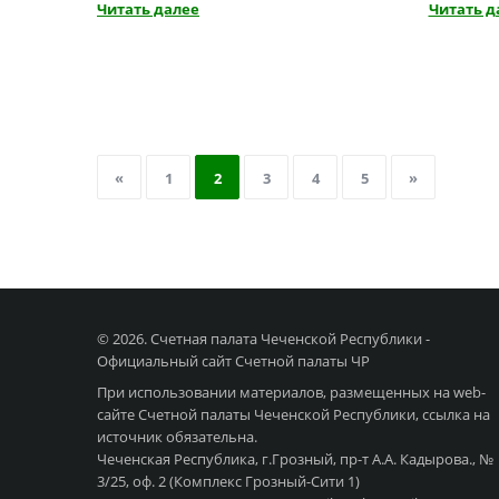
Читать далее
Читать д
«
1
2
3
4
5
»
© 2026. Счетная палата Чеченской Республики -
Официальный сайт Счетной палаты ЧР
При использовании материалов, размещенных на web-
сайте Счетной палаты Чеченской Республики, ссылка на
источник обязательна.
Чеченская Республика, г.Грозный, пр-т А.А. Кадырова., №
3/25, оф. 2 (Комплекс Грозный-Сити 1)