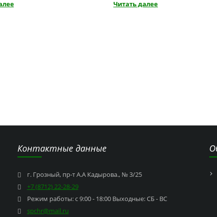
алее
Читать далее
Контактные данные
О
г. Грозный, пр-т А.А Кадырова., № 3/25
+7 (8712) 22-28-29
Режим работы: с 9:00 - 18:00 Выходные: СБ - ВС
spchr@mail.ru