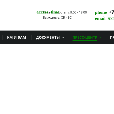
+7
access_time
phone
Режим работы: с 9:00 - 18:00
Выходные: СБ - ВС
email
spc
КМ И ЭАМ
ДОКУМЕНТЫ
ПРЕСС-ЦЕНТР
П